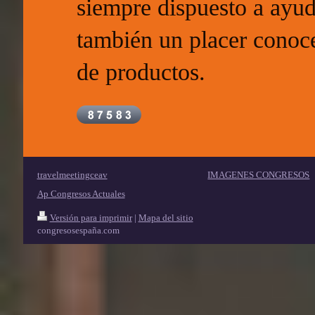
siempre dispuesto a ayud
también un placer conoce
de productos.
travelmeetingceav
IMAGENES CONGRESOS
Ap Congresos Actuales
Versión para imprimir
|
Mapa del sitio
congresosespaña.com