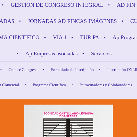
GESTION DE CONGRESO INTEGRAL
AD FIN
ADAS
JORNADAS AD FINCAS IMÁGENES
C
A CIENTIFICO
VIA 1
TUR PA
Ap Progra
Ap Empresas asociadas
Servicios
Comité Congreso
Formulario de Inscripción
Inscripción ONL
n Comercial
Programa Científico
Patrocinadores y Colaboradores