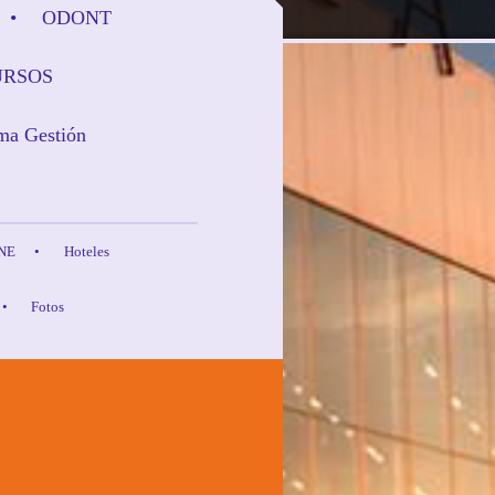
ODONT
URSOS
ma Gestión
INE
Hoteles
Fotos