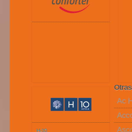
Otras
Ac H
Acco
Asco
H-10