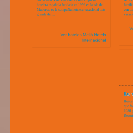
Melia Hotels International es una empresa
RIU Ho
hotelera española fundada en 1956 en la isla de
famili
Mallorca, es la compañía hotelera vacacional más
con má
grande del ...
vacaci
V
Ver hoteles Meliá Hotels
Internacional
Iber
Iberos
que fo
1986 p
Resort